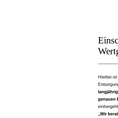
Einsc
Wert
Hierbei ist
Entsorgu
langjähri
genauen 
einhergeh
„Wir bera