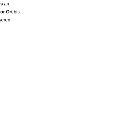
es
an,
or Ort
bis
seren