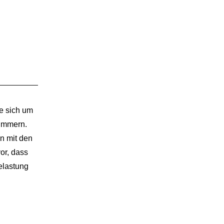
.
e sich um
kümmern.
n mit den
or, dass
elastung